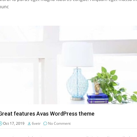
nunc
Great features Avas WordPress theme
Oct 17, 2019
6vetr
No Comment