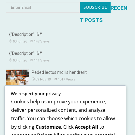
RECEN
T POSTS
{“Description”: &#
03 Jun 26
147
Views
{“Description”: &#
03 Jun 26
111
Views
Peded lectus mollis hendrerit
09 Nov 19
1017
Views
We respect your privacy
OUR DETAILS
Cookies help us improve your experience,
241, North street, Gorias City NewYork
deliver personalized content, and analyze
traffic. You can choose which cookies to allow
+1 123 5468 369
by clicking
Customize
. Click
Accept All
to
+1 541 5468 369