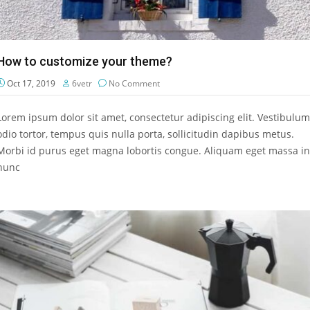
How to customize your theme?
Oct 17, 2019
6vetr
No Comment
Lorem ipsum dolor sit amet, consectetur adipiscing elit. Vestibulum
odio tortor, tempus quis nulla porta, sollicitudin dapibus metus.
Morbi id purus eget magna lobortis congue. Aliquam eget massa in
nunc