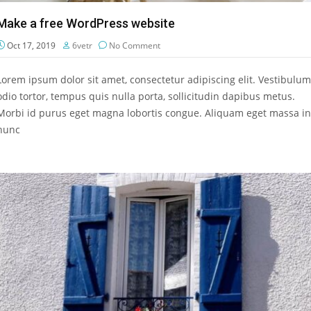
Make a free WordPress website
Oct 17, 2019
6vetr
No Comment
Lorem ipsum dolor sit amet, consectetur adipiscing elit. Vestibulum
odio tortor, tempus quis nulla porta, sollicitudin dapibus metus.
Morbi id purus eget magna lobortis congue. Aliquam eget massa in
nunc