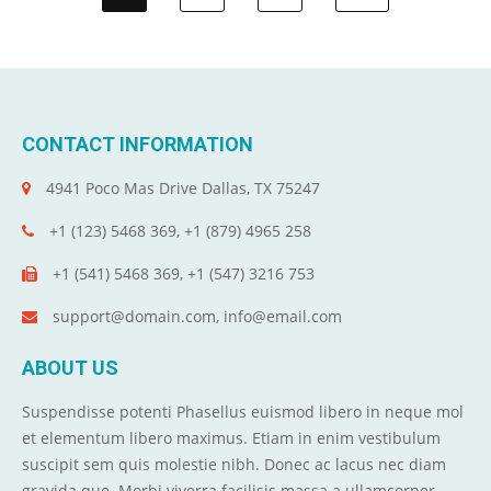
CONTACT INFORMATION
4941 Poco Mas Drive Dallas, TX 75247
+1 (123) 5468 369, +1 (879) 4965 258
+1 (541) 5468 369, +1 (547) 3216 753
support@domain.com, info@email.com
ABOUT US
Suspendisse potenti Phasellus euismod libero in neque mol
et elementum libero maximus. Etiam in enim vestibulum
suscipit sem quis molestie nibh. Donec ac lacus nec diam
gravida que. Morbi viverra facilisis massa a ullamcorper.