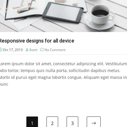
Responsive designs for all device
Oct 17, 2019
6vetr
No Comment
Lorem ipsum dolor sit amet, consectetur adipiscing elit. Vestibulum
odio tortor, tempus quis nulla porta, sollicitudin dapibus metus.
Morbi id purus eget magna lobortis congue. Aliquam eget massa in
nunc
1
2
3