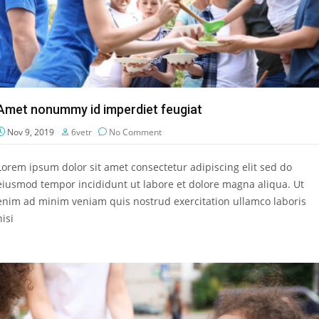
Amet nonummy id imperdiet feugiat
Nov 9, 2019
6vetr
No Comment
Lorem ipsum dolor sit amet consectetur adipiscing elit sed do
eiusmod tempor incididunt ut labore et dolore magna aliqua. Ut
enim ad minim veniam quis nostrud exercitation ullamco laboris
nisi