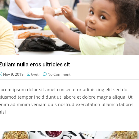
Zullam nulla eros ultricies sit
Nov 9, 2019
6vetr
No Comment
Lorem ipsum dolor sit amet consectetur adipiscing elit sed do
eiusmod tempor incididunt ut labore et dolore magna aliqua. Ut
enim ad minim veniam quis nostrud exercitation ullamco laboris
nisi