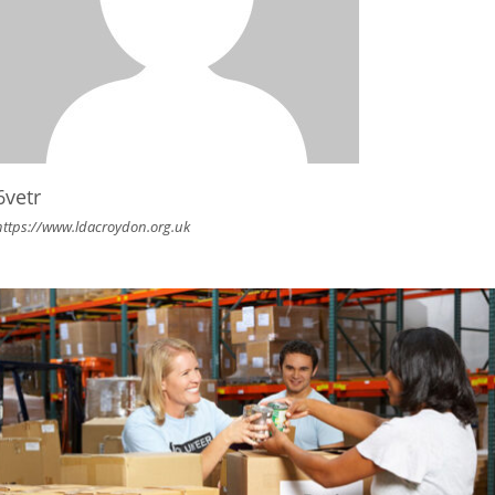
6vetr
https://www.ldacroydon.org.uk