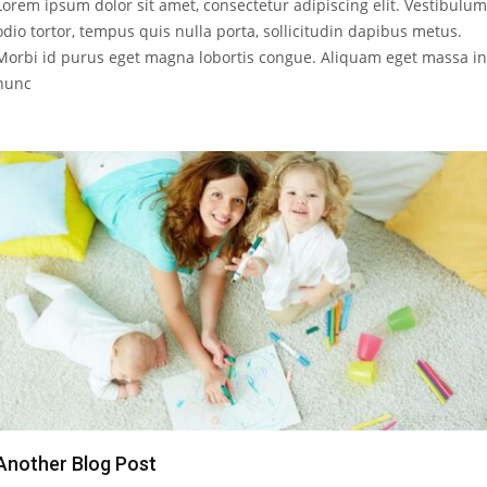
Lorem ipsum dolor sit amet, consectetur adipiscing elit. Vestibulum
odio tortor, tempus quis nulla porta, sollicitudin dapibus metus.
Morbi id purus eget magna lobortis congue. Aliquam eget massa in
nunc
Another Blog Post