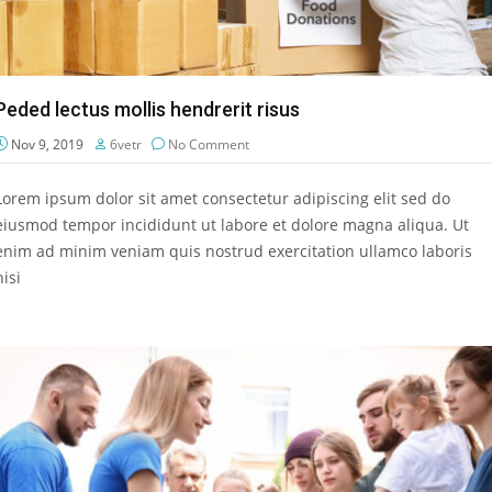
Peded lectus mollis hendrerit risus
Nov 9, 2019
6vetr
No Comment
Lorem ipsum dolor sit amet consectetur adipiscing elit sed do
eiusmod tempor incididunt ut labore et dolore magna aliqua. Ut
enim ad minim veniam quis nostrud exercitation ullamco laboris
nisi